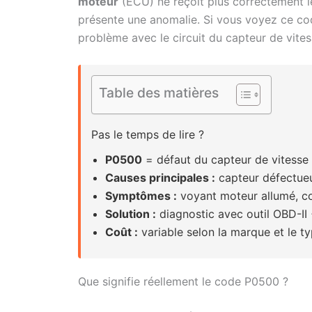
moteur
(ECU) ne reçoit plus correctement le
présente une anomalie. Si vous voyez ce code
problème avec le circuit du capteur de vite
Table des matières
Pas le temps de lire ?
P0500
= défaut du capteur de vitesse
Causes principales :
capteur défectueu
Symptômes :
voyant moteur allumé, c
Solution :
diagnostic avec outil OBD-II
Coût :
variable selon la marque et le t
Que signifie réellement le code P0500 ?