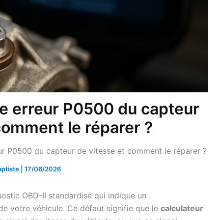
de erreur P0500 du capteur
comment le réparer ?
ur P0500 du capteur de vitesse et comment le réparer ?
aptiste
|
17/06/2026
ostic OBD-II standardisé qui indique un
e votre véhicule. Ce défaut signifie que le
calculateur