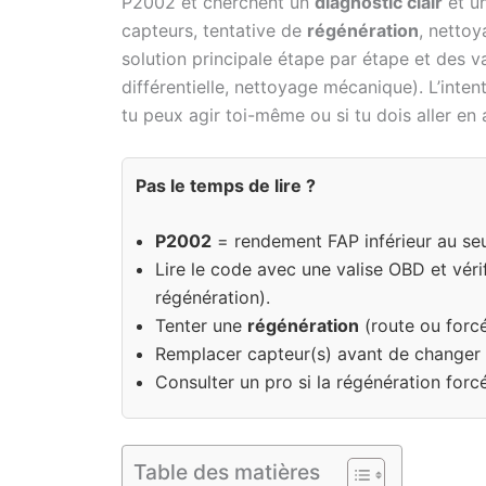
P2002 et cherchent un
diagnostic clair
et un
capteurs, tentative de
régénération
, netto
solution principale étape par étape et des v
différentielle, nettoyage mécanique). L’intent
tu peux agir toi-même ou si tu dois aller en a
Pas le temps de lire ?
P2002
= rendement FAP inférieur au seu
Lire le code avec une valise OBD et vérif
régénération).
Tenter une
régénération
(route ou forcé
Remplacer capteur(s) avant de changer 
Consulter un pro si la régénération forc
Table des matières