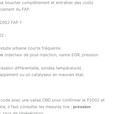
t se boucher complètement et entraîner des coûts
acement du FAP.
P2002 FAP ?
02 :
nduite urbaine courte fréquente.
on
(injecteur de post-injection, vanne EGR, pression
ession différentielle, sondes température).
chappement ou un catalyseur en mauvais état.
u code avec une valise OBD pour confirmer le P2002 et
te, il faut consulter les mesures live :
pression
, taux de régénération.