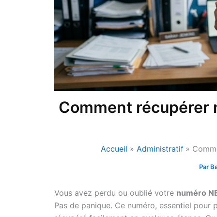
Comment récupérer 
Accueil
Administratif
Comme
Par
Ba
Vous avez perdu ou oublié votre
numéro N
Pas de panique. Ce numéro, essentiel pour 