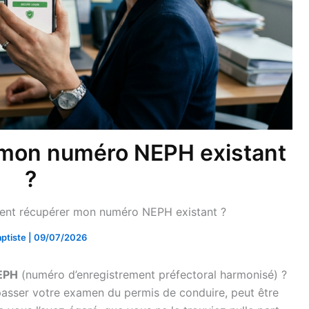
mon numéro NEPH existant
?
nt récupérer mon numéro NEPH existant ?
ptiste
|
09/07/2026
EPH
(numéro d’enregistrement préfectoral harmonisé) ?
passer votre examen du permis de conduire, peut être