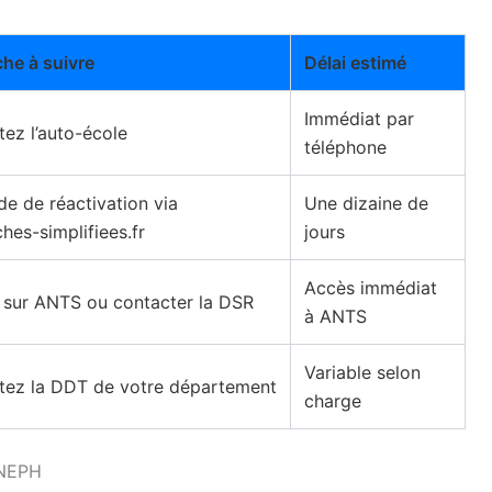
he à suivre
Délai estimé
Immédiat par
ez l’auto-école
téléphone
e de réactivation via
Une dizaine de
es-simplifiees.fr
jours
Accès immédiat
r sur ANTS ou contacter la DSR
à ANTS
Variable selon
tez la DDT de votre département
charge
 NEPH