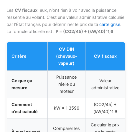
Les
CV fiscaux
, eux, n’ont rien à voir avec la puissance
ressentie au volant. C’est une valeur administrative calculée
par l’État français pour déterminer le prix de ta
carte grise
.
La formule officielle est :
P = (CO2/45) + (kW/40)^1,6
.
CV DIN
Critère
(chevaux-
CV fiscaux
vapeur)
Puissance
Ce que ça
Valeur
réelle du
mesure
administrative
moteur
Comment
(CO2/45) +
kW × 1,3596
c’est calculé
(kW/40)^1,6
Calculer le prix
Comparer les
À quoi ça sert
de la carte