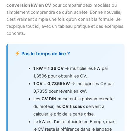
conversion kW en CV
pour comparer deux modèles ou
simplement comprendre ce qu’on achète. Bonne nouvelle,
c’est vraiment simple une fois qu’on connaît la formule. Je
t’explique tout ici, avec un tableau pratique et des exemples
concrets.
Pas le temps de lire ?
1 kW = 1,36 CV
→ multiplie les kW par
1,3596 pour obtenir les CV.
1 CV = 0,7355 kW
→ multiplie les CV par
0,7355 pour revenir en kW.
Les
CV DIN
mesurent la puissance réelle
du moteur, les
CV fiscaux
servent à
calculer le prix de la carte grise.
Le kW est l’unité officielle en Europe, mais
le CV reste la référence dans le langage