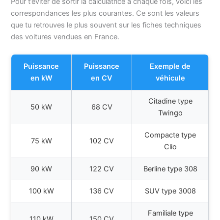
Pour t’éviter de sortir la calculatrice à chaque fois, voici les
correspondances les plus courantes. Ce sont les valeurs
que tu retrouves le plus souvent sur les fiches techniques
des voitures vendues en France.
Puissance
Puissance
Exemple de
en kW
en CV
véhicule
Citadine type
50 kW
68 CV
Twingo
Compacte type
75 kW
102 CV
Clio
90 kW
122 CV
Berline type 308
100 kW
136 CV
SUV type 3008
Familiale type
110 kW
150 CV