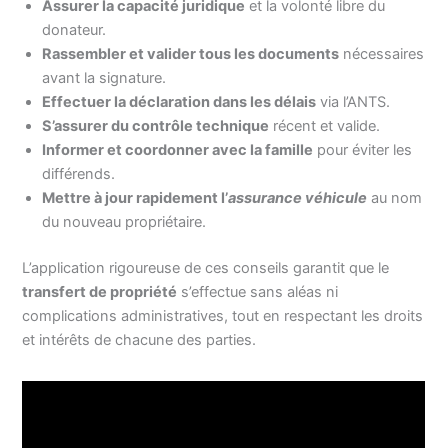
Assurer la capacité juridique
et la volonté libre du
donateur.
Rassembler et valider tous les documents
nécessaires
avant la signature.
Effectuer la déclaration dans les délais
via l’ANTS.
S’assurer du contrôle technique
récent et valide.
Informer et coordonner avec la famille
pour éviter les
différends.
Mettre à jour rapidement l’
assurance véhicule
au nom
du nouveau propriétaire.
L’application rigoureuse de ces conseils garantit que le
transfert de propriété
s’effectue sans aléas ni
complications administratives, tout en respectant les droits
et intérêts de chacune des parties.