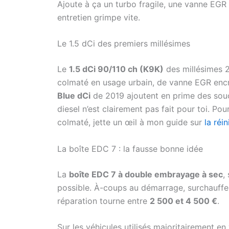
Ajoute à ça un turbo fragile, une vanne EGR 
entretien grimpe vite.
Le 1.5 dCi des premiers millésimes
Le
1.5 dCi 90/110 ch (K9K)
des millésimes 
colmaté en usage urbain, de vanne EGR encra
Blue dCi
de 2019 ajoutent en prime des souc
diesel n’est clairement pas fait pour toi. P
colmaté, jette un œil à mon guide sur
la réi
La boîte EDC 7 : la fausse bonne idée
La
boîte EDC 7 à double embrayage à sec
,
possible. À-coups au démarrage, surchauffe e
réparation tourne entre
2 500 et 4 500 €
.
Sur les véhicules utilisés majoritairement en