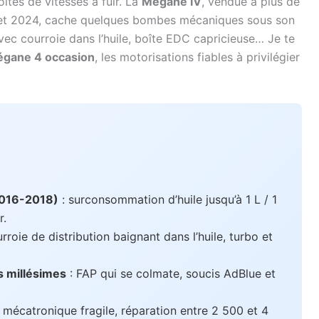
îtes de vitesses à fuir. La
Mégane IV
, vendue à plus de
 et 2024, cache quelques bombes mécaniques sous son
vec courroie dans l’huile, boîte EDC capricieuse… Je te
gane 4 occasion
, les motorisations fiables à privilégier
2016-2018)
: surconsommation d’huile jusqu’à 1 L / 1
r.
rroie de distribution baignant dans l’huile, turbo et
s millésimes
: FAP qui se colmate, soucis AdBlue et
 mécatronique fragile, réparation entre 2 500 et 4