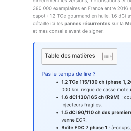
directement les versions, motorisations et bo
380 000 exemplaires en France entre 2016
capot : 1.2 TCe gourmand en huile, 1.6 dCi a
détaille ici les
pannes récurrentes
sur la
Mé
et mes conseils avant de signer.
Table des matières
Pas le temps de lire ?
1.2 TCe 115/130 ch (phase 1, 
000 km, risque de casse moteu
1.6 dCi 130/165 ch (R9M)
: cou
injecteurs fragiles.
1.5 dCi 90/110 ch des premier
vanne EGR.
Boîte EDC 7 phase 1
: à-coups,