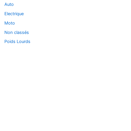
Auto
Electrique
Moto
Non classés
Poids Lourds
Nos domaines d'expertises
Automobile
Moto
Électrique
Poids Lourd
Administratif