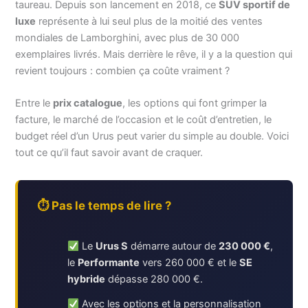
taureau. Depuis son lancement en 2018, ce
SUV sportif de
luxe
représente à lui seul plus de la moitié des ventes
mondiales de Lamborghini, avec plus de 30 000
exemplaires livrés. Mais derrière le rêve, il y a la question qui
revient toujours : combien ça coûte vraiment ?
Entre le
prix catalogue
, les options qui font grimper la
facture, le marché de l’occasion et le coût d’entretien, le
budget réel d’un Urus peut varier du simple au double. Voici
tout ce qu’il faut savoir avant de craquer.
⏱ Pas le temps de lire ?
Le
Urus S
démarre autour de
230 000 €
,
le
Performante
vers 260 000 € et le
SE
hybride
dépasse 280 000 €.
Avec les options et la personnalisation