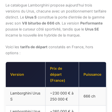
Le catalogue Lamborghini propose aujourd’hui trois
versions du Urus, chacune avec un positionnement tarifaire
distinct. Le
Urus S
constitue la porte d’entrée de la gamme
avec son
V8 biturbo de 666 ch
. La version
Performante
pousse le curseur côté sportivité, tandis que le
Urus SE
incarne la nouvelle ère hybride de la marque.
Voici les
tarifs de départ
constatés en France, hors
options :
Prix de
Version
départ
Puissance
(France)
Lamborghini Urus
~230 000 € à
666 ch
S
250 000 €
Lamborghini Urus
~260 000 € à