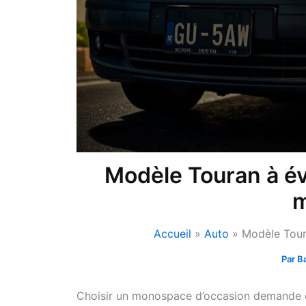
Modèle Touran à évit
m
Accueil
Auto
Modèle Toura
Par
B
Choisir un monospace d’occasion demande de 