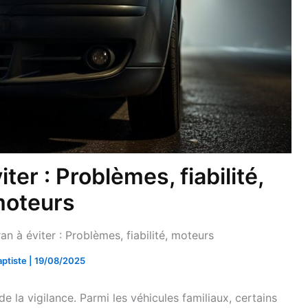
er : Problèmes, fiabilité,
oteurs
n à éviter : Problèmes, fiabilité, moteurs
aptiste
|
19/08/2025
la vigilance. Parmi les véhicules familiaux, certains