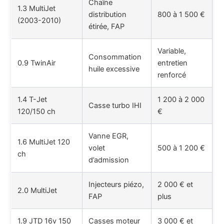
Chaîne
1.3 MultiJet
distribution
800 à 1 500 €
(2003-2010)
étirée, FAP
Variable,
Consommation
0.9 TwinAir
entretien
huile excessive
renforcé
1.4 T-Jet
1 200 à 2 000
Casse turbo IHI
120/150 ch
€
Vanne EGR,
1.6 MultiJet 120
volet
500 à 1 200 €
ch
d’admission
Injecteurs piézo,
2 000 € et
2.0 MultiJet
FAP
plus
1.9 JTD 16v 150
Casses moteur
3 000 € et