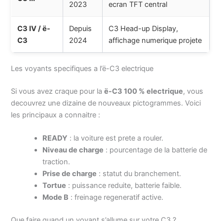
2023
ecran TFT central
C3 IV / ë-
Depuis
C3 Head-up Display,
C3
2024
affichage numerique projete
Les voyants specifiques a l’ë-C3 electrique
Si vous avez craque pour la
ë-C3 100 % electrique
, vous
decouvrez une dizaine de nouveaux pictogrammes. Voici
les principaux a connaitre :
READY
: la voiture est prete a rouler.
Niveau de charge
: pourcentage de la batterie de
traction.
Prise de charge
: statut du branchement.
Tortue
: puissance reduite, batterie faible.
Mode B
: freinage regeneratif active.
Que faire quand un voyant s’allume sur votre C3 ?